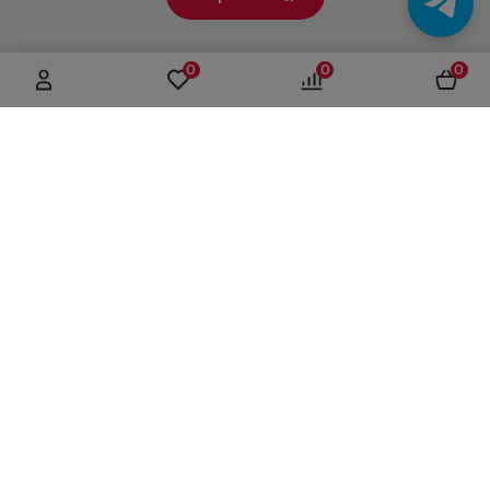
0
0
0
г. Москва, ул. Вятская, дом 49, строение 4
+7 (495) 604-12-17
order@panfundus.ru