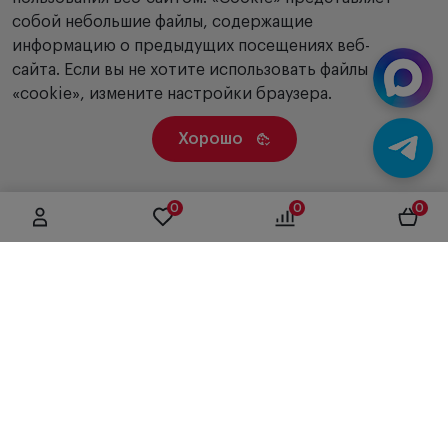
собой небольшие файлы, содержащие
информацию о предыдущих посещениях веб-
сайта. Если вы не хотите использовать файлы
«cookie», измените настройки браузера.
Хорошо
0
0
0
г. Москва, ул. Вятская, дом 49, строение 4
+7 (495) 604-12-17