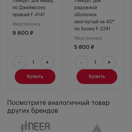
Пинцет для мышц
Пинцет для
по Джеймсону
радужной
правый F-4141
оболочки
изогнутый на 40°
Медтехника
по Бонну F-3241
9 600 ₽
Медтехника
5 800 ₽
-
+
-
+
Купить
Купить
Посмотрите аналогичный товар
других брендов