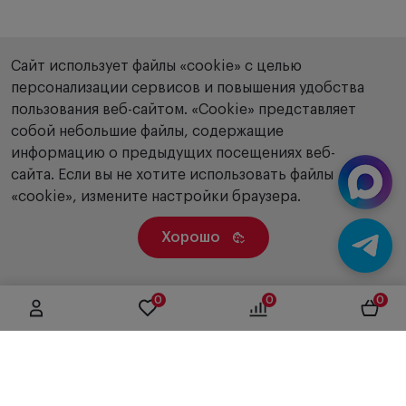
Сайт использует файлы «cookie» с целью
персонализации сервисов и повышения удобства
пользования веб-сайтом. «Сookie» представляет
собой небольшие файлы, содержащие
информацию о предыдущих посещениях веб-
сайта. Если вы не хотите использовать файлы
«cookie», измените настройки браузера.
Хорошо
0
0
0