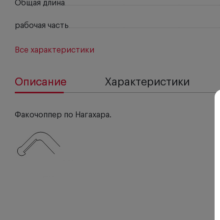
Общая длина
рабочая часть
Все характеристики
Описание
Характеристики
Факочоппер по Нагахара.