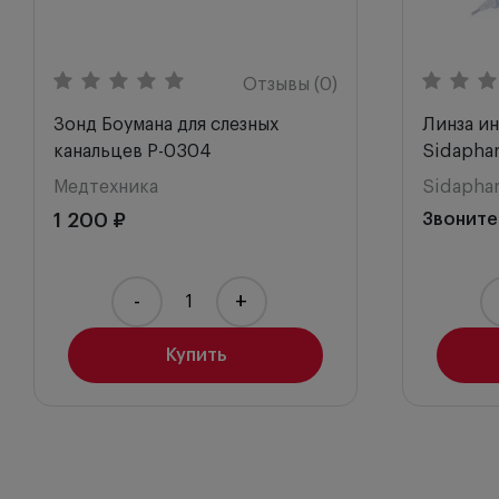
Отзывы (0)
Зонд Боумана для слезных
Линза и
канальцев P-0304
Sidapha
Медтехника
Sidapha
1 200 ₽
Звоните
-
+
Купить