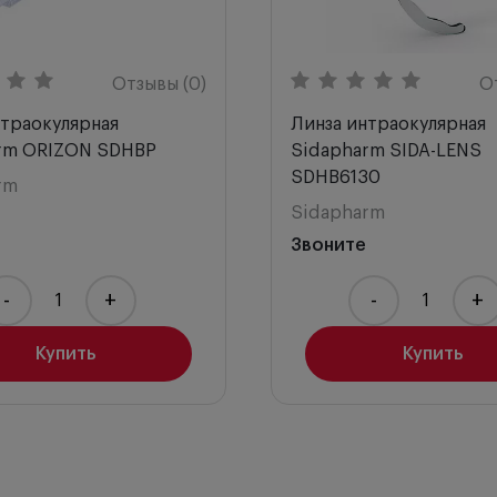
Отзывы (0)
О
нтраокулярная
Линза интраокулярная
rm ORIZON SDHBP
Sidapharm SIDA-LENS
SDHB6130
rm
Sidapharm
Звоните
-
+
-
+
Купить
Купить