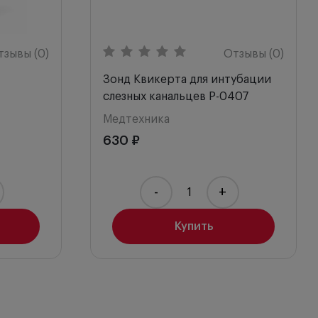
тзывы (0)
Отзывы (0)
Зонд Квикерта для интубации
слезных канальцев P-0407
Медтехника
630 ₽
-
+
Купить