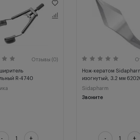
Отзывы (0)
О
ширитель
Нож-кератом Sidapharm
льный R-4740
изогнутый, 3.2 мм 6202
ика
Sidapharm
Звоните
-
+
-
+