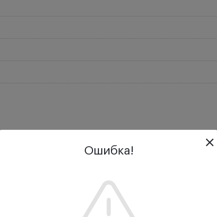
Отзывы
Задать вопрос
Дос
Ошибка!
применяется при проведении офтальмологических, стома
рургии и пр. Общая длина данного офтальмологическог
т 0,6 мм. Применяется при наложении и снятия швов для
статочной точностью, чтобы надежно захватить тонкий 