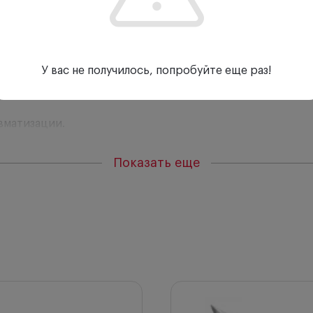
У вас не получилось, попробуйте еще раз!
вматизации.
ывает из рук, удобен в использовании. Пружинящие бра
Показать еще
 поверхности.