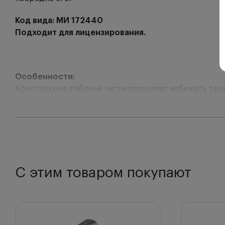
Код вида: МИ 172440
Подходит для лицензирования.
Особенности:
Конструкция рабочей части позволяет избежать тра
Удобный и эргономичный захват, пинцет не выскальз
Возможность стерилизации разными способами.
Нейтрализация бликов благодаря светоотражающей
С этим товаром покупают