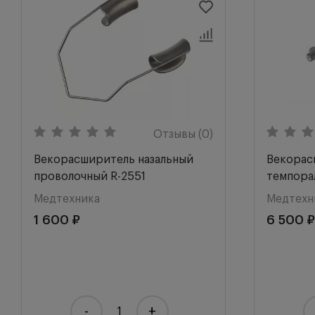
Отзывы (0)
Векорасширитель назальный
Векорас
проволочный R-2551
темпора
Медтехника
Медтехн
1 600 ₽
6 500 ₽
-
+