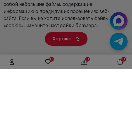
собой небольшие файлы, содержащие
информацию о предыдущих посещениях веб-
сайта. Если вы не хотите использовать файлы
«cookie», измените настройки браузера.
Хорошо
0
0
0
г. Москва, ул. Вятская, дом 49, строение 4
+7 (495) 604-12-17