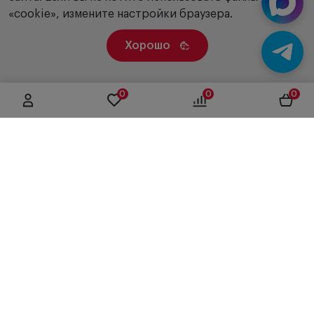
«cookie», измените настройки браузера.
Хорошо
0
0
0
г. Москва, ул. Вятская, дом 49, строение 4
+7 (495) 604-12-17
order@panfundus.ru