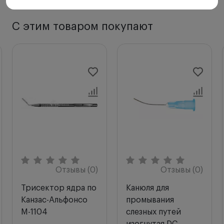
С этим товаром покупают
Отзывы (0)
Отзывы (0)
Трисектор ядра по
Канюля для
Канзас-Альфонсо
промывания
M-1104
слезных путей