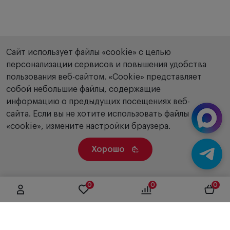
Сайт использует файлы «cookie» с целью
персонализации сервисов и повышения удобства
пользования веб-сайтом. «Сookie» представляет
собой небольшие файлы, содержащие
информацию о предыдущих посещениях веб-
сайта. Если вы не хотите использовать файлы
«cookie», измените настройки браузера.
Хорошо
0
0
0