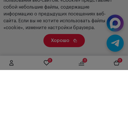
пользования веб-сайтом. «Сookie» представляет
собой небольшие файлы, содержащие
информацию о предыдущих посещениях веб-
сайта. Если вы не хотите использовать файлы
«cookie», измените настройки браузера.
Хорошо
0
0
0
г. Москва, ул. Вятская, дом 49, строение 4
+7 (495) 604-12-17