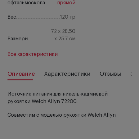
офтальмоскопа
прямой
Вес
120 гр
72 x 28.50
Размеры
x 25.7 см
Все характеристики
Описание
Характеристики
Отзывы
За
Источник питания для никель-кадмиевой
рукоятки Welch Allyn 72200.
Совместим с моделью рукоятки Welch Allyn
71670.