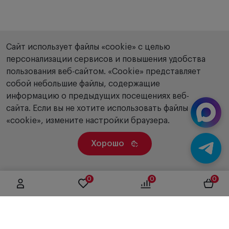
Сайт использует файлы «cookie» с целью
персонализации сервисов и повышения удобства
пользования веб-сайтом. «Сookie» представляет
собой небольшие файлы, содержащие
информацию о предыдущих посещениях веб-
сайта. Если вы не хотите использовать файлы
«cookie», измените настройки браузера.
Хорошо
0
0
0