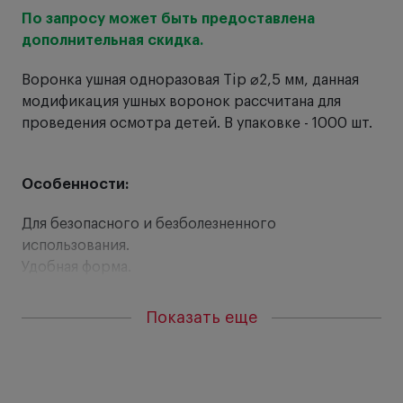
По запросу может быть предоставлена
От
дополнительная скидка.
Ра
Воронка ушная одноразовая Tip ⌀2,5 мм, данная
то
модификация ушных воронок рассчитана для
сд
проведения осмотра детей. В упаковке - 1000 шт.
Особенности:
Для безопасного и безболезненного
использования.
Удобная форма.
Гарантированное качество исполнения.
Ушные воронки без острых краев и зазубрин.
Показать еще