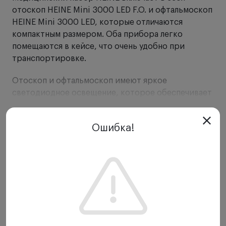
отоскоп HEINE Mini 3000 LED F.O. и офтальмоскоп
HEINE Mini 3000 LED, которые отличаются
компактным размером. Оба прибора легко
помещаются в кейсе, что очень удобно при
транспортировке.
Отоскоп и офтальмоскоп имеют яркое
светодиодное освещение, которое обеспечивает
отличный обзор исследуемого участка.
Изображения транслируются без бликов,
Показать еще
Ошибка!
засветов и искажений. При перемещении в
карман медицинское оборудование
автоматически выключается. Корпусы приборов
выполнены из ударопрочного пластика.
Батареечная рукоятка Mini 3000 легко
обслуживается, имеет индикатор заряда
батареек.
Особенности: