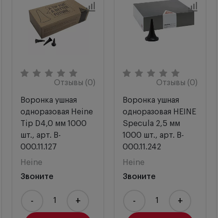
качества.
Новый стандарт светодиодного
освещения, устанавливающий оптимальную
интенсивность, гомогенность и цветопередачу
для постановки максимально точного диагноза.
Красное отображается красным, синее — синим.
Цветовая температура: 3500 К, коэффициент
цветопередачи (CRI) > 97, особый коэффициент
Отзывы (0)
Отзывы (0)
для красных цветов (R9) > 93.
Особый оптический интерфейс для точной
Воронка ушная
Воронка ушная
интеграции светодиодного освещения
с
одноразовая Heine
одноразовая HEINE
оптической системой в целях обеспечения яркого
Tip D4,0 мм 1000
Specula 2,5 мм
(77 000 люксов при использовании воронок)
шт., арт. B-
1000 шт., арт. B-
гомогенного света в ходе обследований.
000.11.127
000.11.242
Эксклюзивный непрерывный контроль
Heine
Heine
яркости.
Диапазон - от 3 до 100% (патент
Звоните
Звоните
ожидается) осуществляется лишь одним
движением пальца.
-
+
-
+
Матовая черная внутренняя поверхность.
Для
нейтрализации отсветов и бликов.