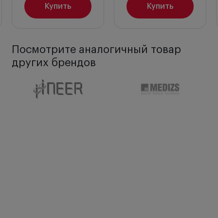
Купить
Купить
Обзорное окно является несъемным.
Оно
может вращаться при использовании
инструмента, а также при полной очистке
инструментальной головки.
Посмотрите аналогичный товар
Встроенный инсуффляционный порт
других брендов
медицинского отоскопа служит для проверки
подвижности барабанной перепонки без утечки
воздуха.
В комплект входят
ушные воронки
различного
диаметра.
Перезаряжаемая рукоятка Heine BETA 4 USB
имеет регулировку яркости и защиту от
короткого замыкания.
Комплектация:
Отоскоп BETA 200 3.5 LED голова - 1 шт.
Рукоятка перезаряжаемая BETA 4 USB - 1 шт.
Адаптер для сетевой рукоятки - 1 шт.