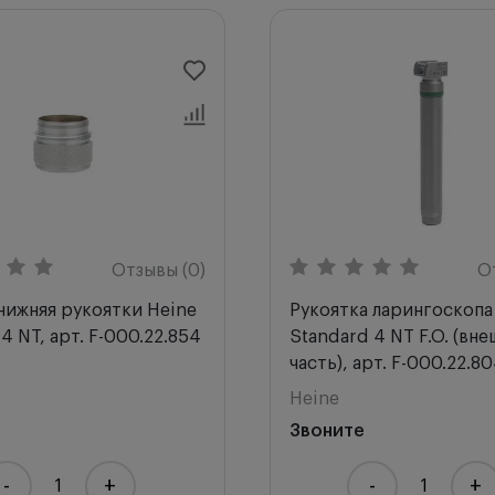
Отзывы (0)
О
нижняя рукоятки Heine
Рукоятка ларингоскопа
 4 NT, арт. F-000.22.854
Standard 4 NT F.O. (вне
часть), арт. F-000.22.8
Heine
Звоните
-
+
-
+