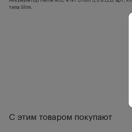
Аккумулятор Heine M3Z 4 NT Li-ion 3,5 B LED, арт. 
типа Slim.
С этим товаром покупают