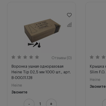
Отзывы (0)
Воронка ушная одноразовая
Крышка 
Heine Tip D2,5 мм 1000 шт., арт.
Slim F.O.
B-000.11.128
Heine
Heine
Звоните
Звоните
-
+