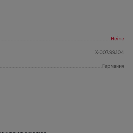
Heine
X-007.99.104
Германия
Отз