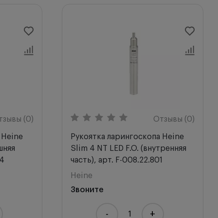
тзывы (0)
Отзывы (0)
 Heine
Рукоятка ларингоскопа Heine
шняя
Slim 4 NT LED F.O. (внутренняя
04
часть), арт. F-008.22.801
Heine
Звоните
-
+