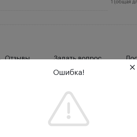
1 (общая д
Отзывы
Задать вопрос
Дос
Ошибка!
льная скидка.
легчает процесс интубации. Укороченное плечо клинка з
рму. Безопасное и быстрое использование благодаря г