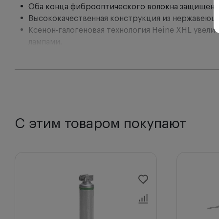
Оба конца фиброоптического волокна защищены 
Высококачественная конструкция из нержавеюще
Ксенон-галогеновая технология Heine XHL увел
лампами.
Оптимизированный уровень освещения для эндот
Гладкая форма без острых краев и впадин упрощ
2,5 В батареи или 3,5 В аккумуляторы обеспечи
Клинкам не требуется техническое обслуживание,
Клинки совместимы со всеми рукоятками стандар
С этим товаром покупают