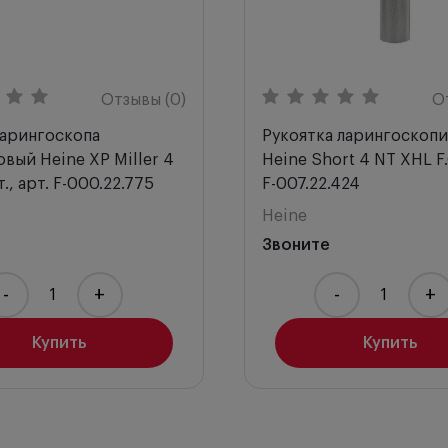
Отзывы (0)
О
ларингоскопа
Рукоятка ларингоскопи
вый Heine ХР Miller 4
Heine Short 4 NT XHL F.
т., арт. F-000.22.775
F-007.22.424
Heine
Звоните
-
+
-
+
Купить
Купить