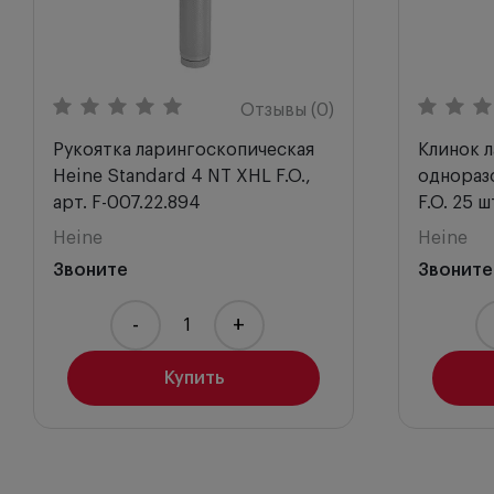
Отзывы (0)
Рукоятка ларингоскопическая
Клинок 
Heine Standard 4 NT XHL F.O.,
одноразо
арт. F-007.22.894
F.O. 25 ш
Heine
Heine
Звоните
Звоните
-
+
Купить