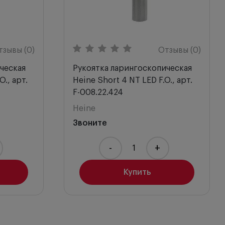
тзывы (0)
Отзывы (0)
ческая
Рукоятка ларингоскопическая
O., арт.
Heine Short 4 NT LED F.O., арт.
F-008.22.424
Heine
Звоните
-
+
Купить