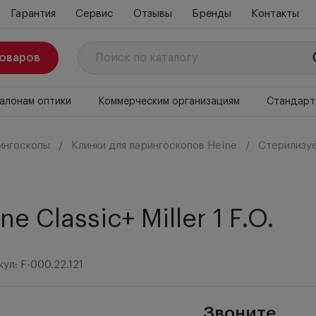
Гарантия
Сервис
Отзывы
Бренды
Контакты
товаров
алонам оптики
Коммерческим организациям
Стандарт
ингоскопы
Клинки для ларингоскопов Heine
Стерилизуе
 Classic+ Miller 1 F.O.
ул: F-000.22.121
Звоните