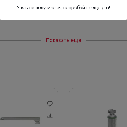
для продления срока службы.
У вас не получилось, попробуйте еще раз!
й стали.
ичивает освещенность на 40% по сравнению с обычными 
рахеальной интубации благодаря фиброоптической сист
ает очистку и стерилизацию.
Показать еще
вают ровную и большую освещенность.
 они всегда готовы к работе.
та ISO 7376-3 (зеленый стандарт).