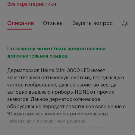
Все характеристики
Описание
Отзывы
Задать вопрос
Дост
От
По запросу может быть предоставлена
дополнительная скидка.
Ра
то
Дерматоскоп Heine Mini 3000 LED имеет
сд
качественную оптическую систему, передающую
четкое изображение, данное свойство всегда
выгодно выделяло приборы HEINE от прочих
аналогов. Данное дерматоскопическое
оборудование передает гомогенное освещение с
10-кратным увеличением при минимальных
габаритах и компактном дизайне.
С помощью дерматоскопа можно различить