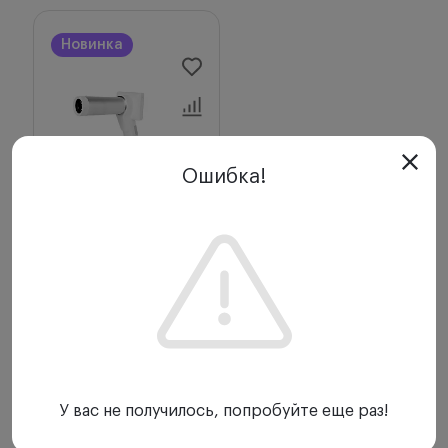
Новинка
Ошибка!
Отзывы (0)
Фундус-камера
MiiS Horus Scope
DSC 200 с
насадкой DEC 200
Miis
У вас не получилось, попробуйте еще раз!
620 000 ₽