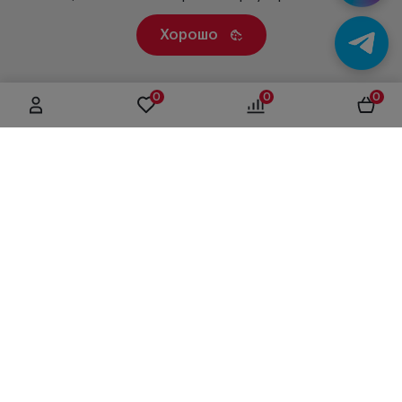
Хорошо
0
0
0
г. Москва, ул. Вятская, дом 49, строение 4
+7 (495) 604-12-17
order@panfundus.ru