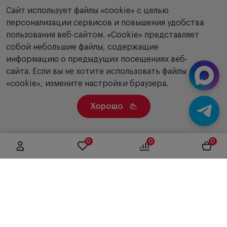
Сайт использует файлы «cookie» с целью
персонализации сервисов и повышения удобства
пользования веб-сайтом. «Сookie» представляет
собой небольшие файлы, содержащие
информацию о предыдущих посещениях веб-
сайта. Если вы не хотите использовать файлы
«cookie», измените настройки браузера.
Хорошо
0
0
0