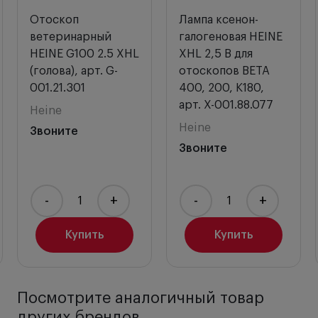
Отоскоп
Лампа ксенон-
ветеринарный
галогеновая HEINE
HEINE G100 2.5 XHL
XHL 2,5 В для
(голова), арт. G-
отоскопов BETA
001.21.301
400, 200, K180,
арт. X-001.88.077
Heine
Heine
Звоните
Звоните
-
+
-
+
Купить
Купить
Посмотрите аналогичный товар
других брендов