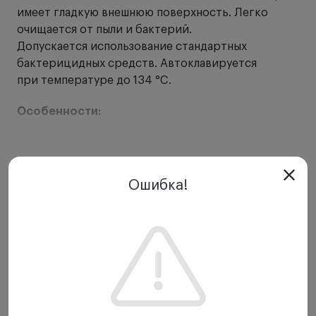
имеет гладкую внешнюю поверхность. Легко
очищается от пыли и бактерий.
Допускается использование стандартных
бактерицидных средств. Автоклавируется
при температуре до 134 °C.
Особенности:
Эргономичный дизайн.
Безболезненное
атравматическое введение.
Показать еще
Встроенное металлическое кольцо с двумя
Ошибка!
штифтовыми замками.
Надёжное крепление
воронки к головке.
Для ветеринарных отоскопов
HEINE
G100 / G100
LED и BETA 100 VET.