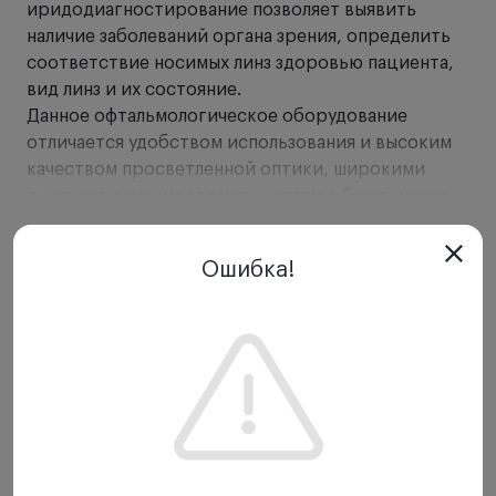
иридодиагностирование позволяет выявить
наличие заболеваний органа зрения, определить
соответствие носимых линз здоровью пациента,
вид линз и их состояние.
Данное офтальмологическое оборудование
отличается удобством использования и высоким
качеством просветленной оптики, широкими
диагностическими возможностями. Галогеновое
освещение передается ярким и однородным,
Показать еще
можно без труда осуществлять регулировку
Ошибка!
щели.