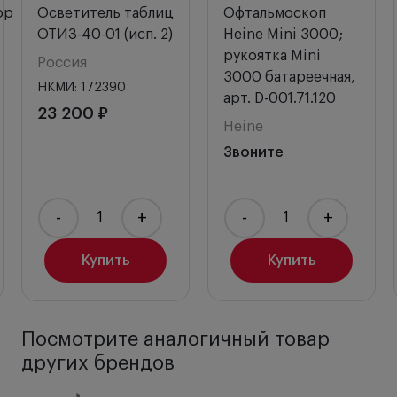
ор
Осветитель таблиц
Офтальмоскоп
ОТИЗ-40-01 (исп. 2)
Heine Mini 3000;
рукоятка Mini
Россия
3000 батареечная,
НКМИ: 172390
арт. D-001.71.120
23 200 ₽
Heine
Звоните
-
+
-
+
Купить
Купить
Посмотрите аналогичный товар
других брендов