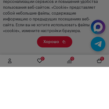
персонализации сервисов и повышения удобства
пользования веб-сайтом. «Сookie» представляет
собой небольшие файлы, содержащие
информацию о предыдущих посещениях веб-
сайта. Если вы не хотите использовать файлы
«cookie», измените настройки браузера.
Хорошо
0
0
0
г. Москва, ул. Вятская, дом 49, строение 4