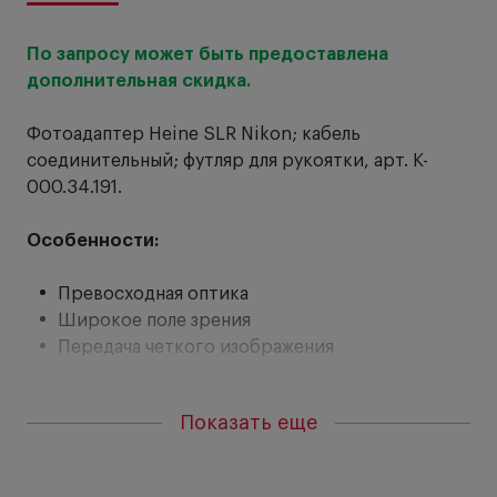
По запросу может быть предоставлена
От
дополнительная скидка.
Ра
то
Фотоадаптер Heine SLR Nikon; кабель
сд
соединительный; футляр для рукоятки, арт. K-
000.34.191.
Особенности:
Превосходная оптика
Широкое поле зрения
Передача четкого изображения
Показать еще