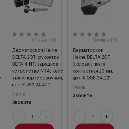
Отзывы (0)
Отзывы (0)
Дерматоскоп Heine
Дерматоскоп
DELTA 20T; рукоятка
Heine DELTA 20T
BETA 4 NT; зарядное
(голова); плата
устройство NT4; кейс
контактная 23 мм,
й,
транспортировочный,
арт. K-008.34.221
арт. K-262.24.420
Heine
Heine
Звоните
Звоните
-
+
-
+