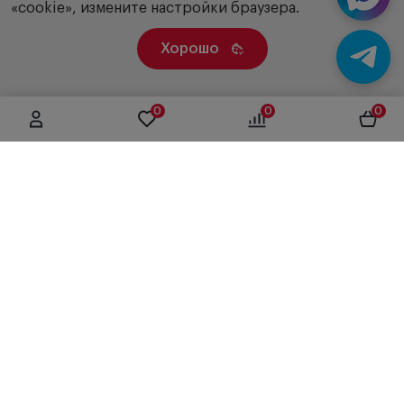
«cookie», измените настройки браузера.
Хорошо
0
0
0
г. Москва, ул. Вятская, дом 49, строение 4
+7 (495) 604-12-17
order@panfundus.ru