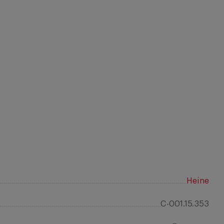
Heine
C-001.15.353