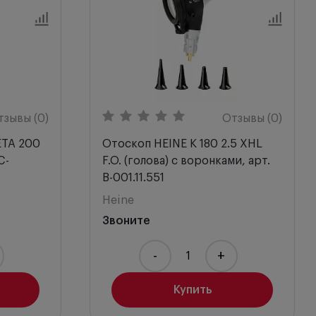
го дна (фундус
омощи ретиноскопа
тзывы (0)
Отзывы (0)
ETA 200
Отоскоп HEINE K 180 2.5 XHL
нением батареечной
C-
F.O. (голова) с воронками, арт.
B-001.11.551
Heine
Звоните
-
+
Купить