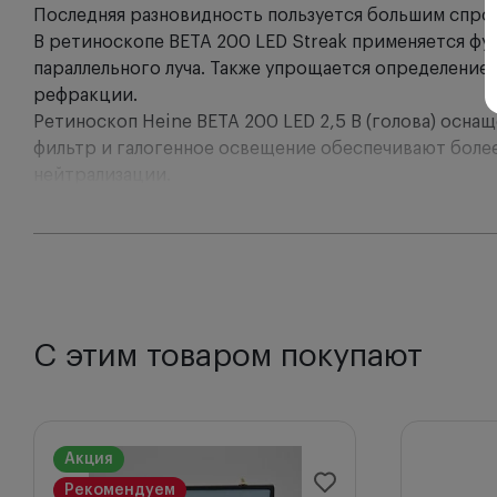
Последняя разновидность пользуется большим спрос
В ретиноскопе BETA 200 LED Streak применяется фу
параллельного луча. Также упрощается определени
рефракции.
Ретиноскоп Heine BETA 200 LED 2,5 В (голова) осн
фильтр и галогенное освещение обеспечивают более
нейтрализации.
Ретиноскоп Heine BETA 200 LED Streak легок и удобе
долговечен и пыленепроницаем.
Особенности ретиноскопа Heine BETA 200 LED:
С этим товаром покупают
Функция ParaStop
- простой и точный выбор пар
Пыленепроницаемый корпус.
Не требует ухода
Единый контроль границ и вращения.
Комфорт 
Интегрированный поляризационный фильтр.
Исключение блуждающих световых лучей и вн
Акция
Возможность выбора ламп -
Streak (полоса) или
Рекомендуем