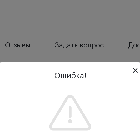
Отзывы
Задать вопрос
Дос
ли Huvitz HRK-7000A - наличие функции автонаведения.
Ошибка!
 силы глаза, кривизны роговицы, измерения расстояни
метр Huvitz HRK-7000A работает на принципе анализа в
ее четко выявлять аберрации оптической системы и под
ыть использован в составе оптометрической системы H
itz HRK-7000A: