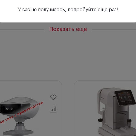
У вас не получилось, попробуйте еще раз!
яющей силы глаза в виде пространственной карты волн
эффективен при подборе контактных линз
жить помутнения в роговице и хрусталике
Показать еще
 глаза и при необходимости включает режим «IOL»
мерить базовую кривизну контактной линзы
ведения на глаз
 управляемым с передней панели
0A:
 рефрактометрия (REF), кератометрия (KER), измерени
трия (KER P), ретроиллюминационное обследование, изм
ает четкое изображение благодаря использованию SLD 