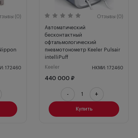
 что может быть
тзывы (0)
Отзывы (0)
Автоматический
Д
име реального
бесконтактный
офтальмологический
Х
ляет лучше понять
Nippon
пневмотонометр Keeler Pulsair
intelliPuff
ьных колец и двух
К
Keeler
И: 172460
НКМИ: 172460
ателю легко
В
440 000 ₽
нопку
-
+
ефекты хрусталика
Р
енной рефракции
Купить
обследования
оставе
 Кроме того, прибор