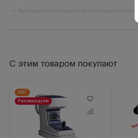
Поточечное графическое представление преломл
Режим периферической кератометрии, который 
Ретроиллюминационный режим позволяет обнару
HRK-7000A автоматически распознает состояние
Используя специальный фиксатор, вы можете из
Имеет функцию трехмерного автоматического на
Оснащен электрическим упором для подбородка,
С этим товаром покупают
Режимы измерений авторефкератометра HRK-700
Совмещенная рефрактометрия и кератометрия (K/R),
контактных линз (CLBS), периферическая кератоме
ХИТ
зрачка, роговицы или радужки в режиме стоп-кадра.
Рекомендуем
Преимущества:
SLD & высокочувствительная ПЗС матрица
Новый авторефкератометр HRK-7000A обеспечив