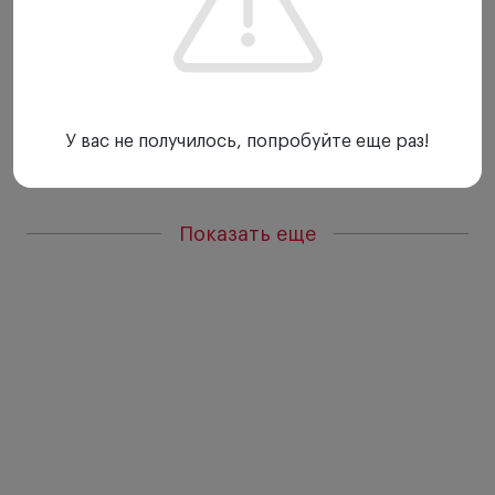
Особенности:
Оптимальный размер линзы облегчает
использование в пределах орбитальной области
У вас не получилось, попробуйте еще раз!
глаза.
Изображение периферии сетчатки высокого
разрешения высокого разрешения даже через
Показать еще
узкий зрачок.
Идеально подходит для общей диагностики и
лазерной терапии.
Запатентованная дубльасферическая оптика
обеспечивает улучшенное изображение.