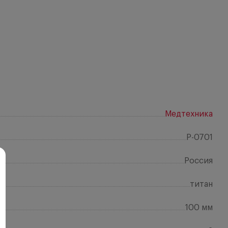
Медтехника
P-0701
Россия
титан
100 мм