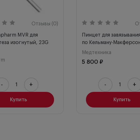
Отзывы (0)
О
apharm MVR для
Пинцет для завязывани
еза изогнутый, 23G
по Кельману-Макферсон
Медтехника
rm
5 800 ₽
-
+
-
+
Купить
Купить