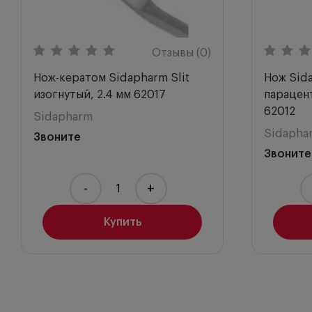
Отзывы (0)
Нож-кератом Sidapharm Slit
Нож Sid
изогнутый, 2.4 мм 62017
парацент
62012
Sidapharm
Sidapha
Звоните
Звоните
-
+
Купить