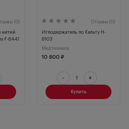
тзывы (0)
Отзывы (0)
я нитей
Иглодержатель по Кальту H-
у F-6441
6103
Медтехника
10 800 ₽
-
+
Купить