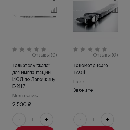
Отзывы (0)
Отзывы (0)
Толкатель "жало"
Тонометр Icare
для имплантации
TA01i
ИОЛ по Лапочкину
Icare
E-2117
Звоните
Медтехника
2 530 ₽
-
+
-
+