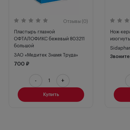
Отзывы (0)
Пластырь глазной
Нож-кера
ОФТАЛОФИКС бежевый 803211
изогнуты
большой
Sidapha
ЗАО «Медитек Знамя Труда»
Звоните
700 ₽
-
+
Купить