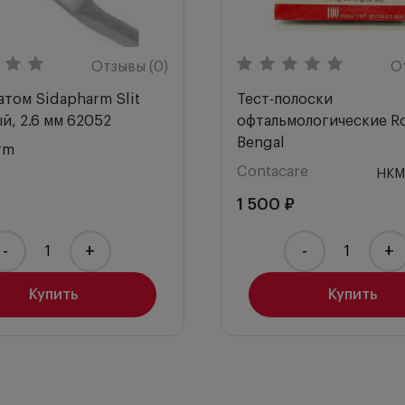
Отзывы (0)
О
том Sidapharm Slit
Тест-полоски
й, 2.6 мм 62052
офтальмологические R
Bengal
rm
Contacare
НКМ
1 500 ₽
-
+
-
+
Купить
Купить