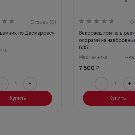
Отзывы (0)
О
ъемник по Десмарресу
Векорасширитель рееч
опорами на надбровные
6351
ика
Медтехника
НКМ
7 500 ₽
-
+
-
+
Купить
Купить