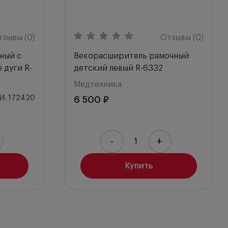
тзывы (0)
Отзывы (0)
ный с
Векорасширитель рамочный
 дуги R-
детский левый R-6332
Медтехника
И: 172420
6 500 ₽
-
+
Купить