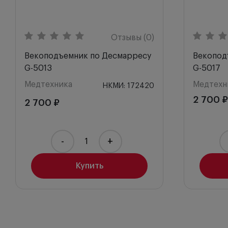
Отзывы (0)
Векоподъемник по Десмарресу
Векопод
G-5013
G-5017
Медтехника
Медтехн
НКМИ: 172420
2 700 ₽
2 700 ₽
-
+
Купить