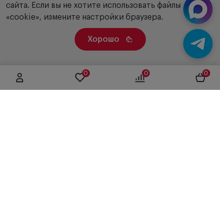
сайта. Если вы не хотите использовать файлы
«cookie», измените настройки браузера.
Хорошо
0
0
0
г. Москва, ул. Вятская, дом 49, строение 4
+7 (495) 604-12-17
order@panfundus.ru