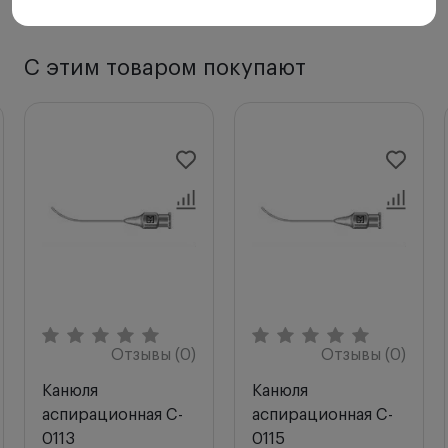
С этим товаром покупают
Отзывы (0)
Отзывы (0)
Канюля
Канюля
аспирационная C-
аспирационная C-
0113
0115