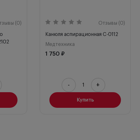
тзывы (0)
Отзывы (0)
о
Канюля аспирационная C-0112
2102
Медтехника
1 750 ₽
-
+
Купить