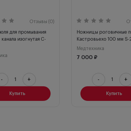
Отзывы (0)
О
нюля для промывания
Ножницы роговичные п
 канала изогнутая C-
Кастровьехо 100 мм S-
Медтехника
ика
7 000 ₽
-
+
-
+
Купить
Купить