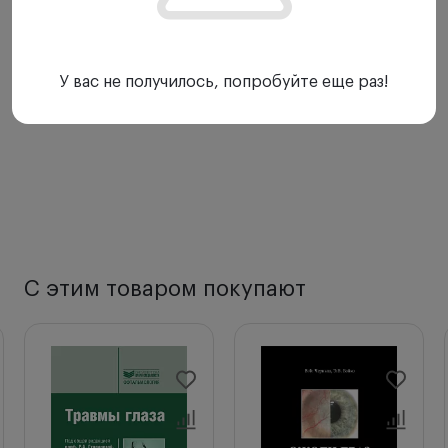
Содержание
Список сокращений
У вас не получилось, попробуйте еще раз!
Введение
Эпидемиология
Генетические факторы
Этиология
Патогенез
Классификация аллергического риноконъюнктивита
Клиническая картина аллергического
риноконъюнктивита
Диагностика аллергического риноконъюнктивита у
С этим товаром покупают
детей
Осложнения аллергического риноконъюнктивита
Лечение аллергического риноконъюнктивита
Памятка больному с аллергическим ринитом
Список литературы.