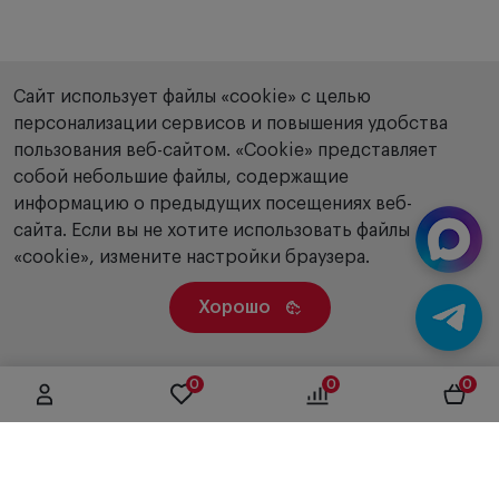
Сайт использует файлы «cookie» с целью
персонализации сервисов и повышения удобства
пользования веб-сайтом. «Сookie» представляет
собой небольшие файлы, содержащие
информацию о предыдущих посещениях веб-
сайта. Если вы не хотите использовать файлы
«cookie», измените настройки браузера.
Хорошо
0
0
0