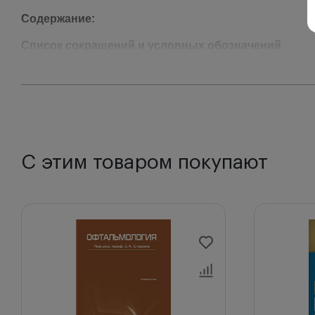
Содержание:
Список сокращений и условных обозначений
Предисловие
Глава 1.
История ринологии
Глава 2.
Анатомия носа, околоносовых пазух, глазниц
Анатомия наружного носа
С этим товаром покупают
Анатомия полости носа
Анатомия околоносовых пазух
Анатомия перегородки носа и ее физиологическая рол
Кровоснабжение и иннервация
Анатомия глазницы
Слезоотводящие пути