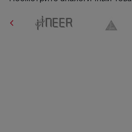
Глава 5.
Объективное исследование ЛОР-органов
Наружный осмотр ЛОР-органов
Эндоскопия ЛОР-органов
Глава 6.
Функциональные методы исследования
Исследование носового дыхания
Исследование обонятельной функции
Методы изучения транспортной функции мерцательного
Глава 7.
Иммунный барьер слизистых оболочек в совр
Микроанатомический аспект мукозального иммунитета
Предпосылки концепции врожденного иммунитета
Глава 8.
Адаптационные механизмы местного иммуните
и околоносовых пазух