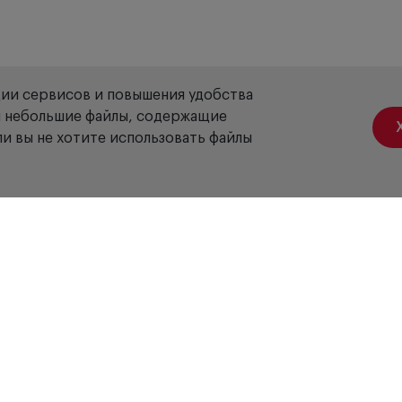
осовых пазух
 оболочек
стых оболочек при воспалении
ции сервисов и повышения удобства
ой небольшие файлы, содержащие
и вы не хотите использовать файлы
са и околоносовых пазух
Акции
Вакансии
Отзывы
Доставка
Оплата
Гарантия
Сервис
Б