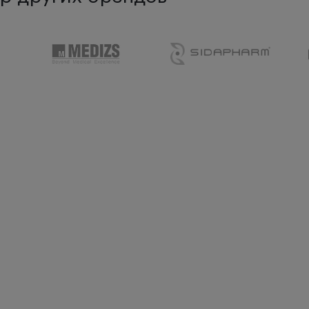
 эпителия респираторного типа
еменном прочтении
та слизистой оболочки носа