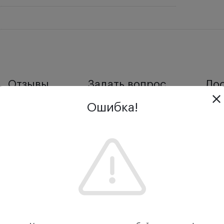
Отзывы
Задать вопрос
Дос
Ошибка!
ающих и опытных оториноларингологов, а также для врач
гов, аллергологов, челюстно-лицевых хирургов, невроло
голетний клинический опыт авторов, понимание вопросо
рубежных источников.