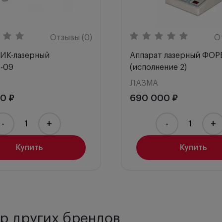
ьной депривации и подготовки к операции);
Отзывы (0)
О
в режиме зрительного напряжения.
 ИК-лазерный
Аппарат лазерный ФО
-09
(исполнение 2)
Л
ЛАЗМА
50 ₽
690 000 ₽
-
+
-
+
Купить
Купить
р других брендов