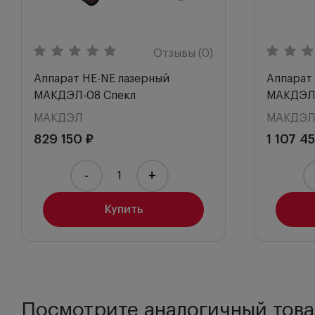
птоз;
пресбиопия;
врожденная патология зрительного анализатора;
катаракта (для предупреждения развития зрител
Отзывы (0)
профилактическая стимуляция лиц, работающих 
Аппарат HE-NE лазерный
Аппарат
МАКДЭЛ-08 Спекл
МАКДЭЛ
МАКДЭЛ
МАКДЭ
829 150 ₽
1 107 4
-
+
Купить
Посмотрите аналогичный това