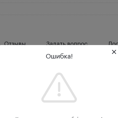
Отзывы
Задать вопрос
Дос
Ошибка!
икропроцессорный.
орога электрической чувствительности и чрескожной и
атора ЭСОМ — „КОМЕТ“ ТУ944-001-3998006-99.
ется порог электрической чувствительности (в мкА) и