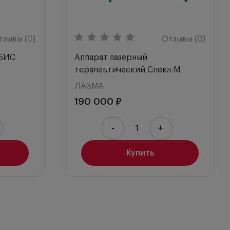
Э
тзывы (0)
Отзывы (0)
Т
РБИС
Аппарат лазерный
терапевтический Спекл-М
Р
ЛАЗМА
Г
190 000 ₽
М
-
+
К
Купить
А
П
И