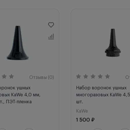
Отзывы (0)
О
оронок ушных
Набор воронок ушных
овых KaWe 4,0 мм,
многоразовых KaWe 4,5
т., ПЭТ-пленка
шт.
KaWe
1 500 ₽