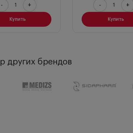
-
+
-
+
Купить
Купить
р других брендов