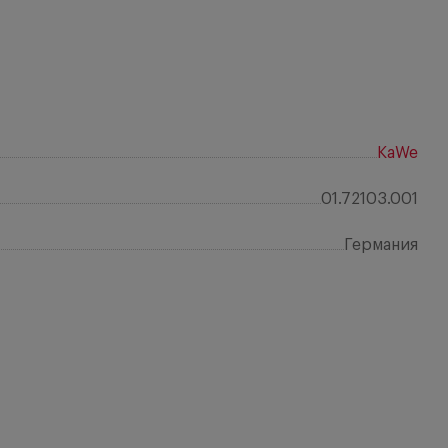
KaWe
01.72103.001
Германия
Отз