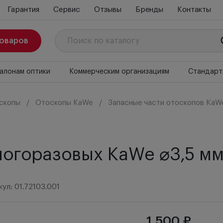
Гарантия
Сервис
Отзывы
Бренды
Контакты
товаров
алонам оптики
Коммерческим организациям
Стандарт
скопы
Отоскопы KaWe
Запасные части отоскопов KaW
огоразовых KaWe ⌀3,5 мм,
ул: 01.72103.001
1 500 ₽