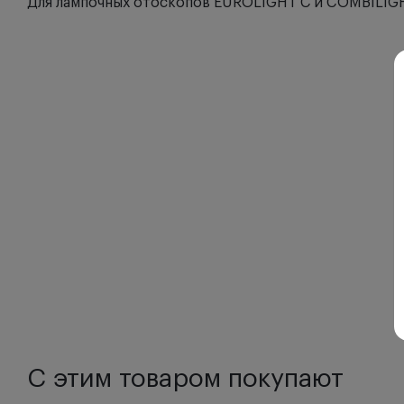
Для лампочных отоскопов EUROLIGHT С и COMBILIGH
С этим товаром покупают