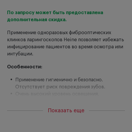
По запросу может быть предоставлена
От
дополнительная скидка.
Ра
Применение одноразовых фиброоптических
то
клинков ларингоскопов Heine позволяет избежать
сд
инфицирование пациентов во время осмотра или
интубации.
Особенности:
Применение гигиенично и безопасно.
Отсутствует риск повреждения зубов.
Очень высокий уровень освещения,
увеличенный размер световода, не
закрывающего поле обзора.
Показать еще
Сохраняют жесткость при манипулировании,
деформация практически исключена.
Форма лезвия оптимизирована для облегчения