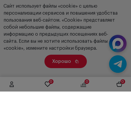
Сайт использует файлы «cookie» с целью
персонализации сервисов и повышения удобства
пользования веб-сайтом. «Сookie» представляет
собой небольшие файлы, содержащие
информацию о предыдущих посещениях веб-
сайта. Если вы не хотите использовать файлы
«cookie», измените настройки браузера.
Хорошо
0
0
0