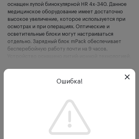
оснащен лупой бинокулярной HR 4x-340. Данное
медицинское оборудование имеет достаточно
высокое увеличение, которое используется при
осмотрах и при операциях. Оптические и
осветительные блоки могут настраиваться
отдельно. Зарядный блок mPack обеспечивает
бесперебойную работу почти на 9 часов.
Устройство оснащено литий-ионной технологией,
которая гарантирует долгую бесперебойную
службу.
Показать еще
Ошибка!
Особенности
:
Осветитель налобный Heine ML4 LED:
LED (светодиодная) технология от
производителя Heine, улучшенный вариант -
Quality или LED HQ.
Производитель Heine
установил новый стандарт благодаря применению