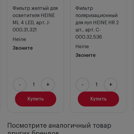
и мягкие подушечки ремней, которые
Фильтр желтый для
Фильтр
обеспечивают комфорт оператора и
осветителя HEINE
поляризационный
стабильность положения устройства.
ML 4 LED, арт. J-
для луп HEINE HR 2
Фильтры (опционально).
Поляризационный
000.31.321
шт., арт. C-
фильтр P2 улучшает контрастность, желтый
000.32.536
Heine
фильтр нейтрализует синий цвет.
Heine
Звоните
Звоните
Лупа бинокулярная HRP 4x-340:
Высокое разрешение,
четкое изображение.
Ахроматическая оптика с мультипокрытием,
-
+
-
+
нейтрализующим блики и рефлексы.
Водонепроницаемость.
Купить
Купить
Прочные защитные линзы из поликарбоната.
Гибкость подгонки
. Независимая регулировка
межзрачкового расстояния с обеих сторон.
Крепление лупы i-View позволяет
выбрать угол
Посмотрите аналогичный товар
наклона индивидуально
благодаря
других брендов