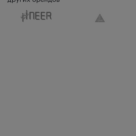
трехсоставной системе регулировки.
Лупу можно
убрать из поля зрения, откинув
наверх, независимо от осветителя,
при этом
объект можно просматривать без увеличения, нет
необходимости перенастраивать освещение.
Щиток S-Guard в комплект не входит.
Заряжаемый блок mPack:
Компактный и легкий.
Среднее
время зарядки - 4 часа.
Среднее
время работы - 9 часов,
беспрерывно
на полной мощности - 4 часа.
Li-ion-технология.
Отсутствие эффекта памяти
независимо от уровня заряда.
Бесшаговая
регулировка интенсивности
освещения.
Три светодиода для
идентификации уровня
заряда.