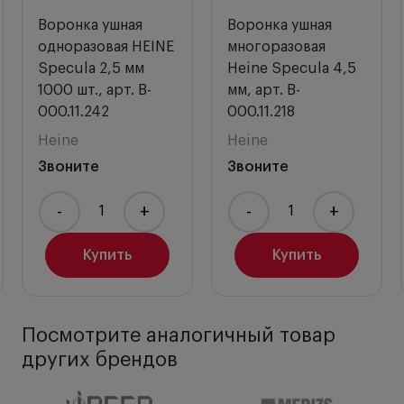
выполнена из особо прочного пластика. Защита от
электрошока и скольжения.
Воронка ушная
Воронка ушная
Клипса с включение/выключением On/Off.
Срок
одноразовая HEINE
многоразовая
работы – 20 000 циклов! Функция
Specula 2,5 мм
Heine Specula 4,5
автовыключения при перемещении прибора в
1000 шт., арт. B-
мм, арт. B-
карман.
000.11.242
000.11.218
Простая смена батареек
через винтовой нижний
Heine
Heine
модуль (заглушку). Источник питания - батарейки
Звоните
Звоните
типа AA или перезаряжаемая батарея Mini NT с
настольным адаптером.
-
+
-
+
В комплект входят
ушные воронки
различного
диаметра.
Купить
Купить
Транспортировочный кейс
включен в
комплектацию. Очень удобно для врачей, которые
часто бывают на вызовах.
Посмотрите аналогичный товар
Внимание!
Оборудование HEINE Mini 3000
других брендов
поставляется в двух цветовых вариантах: черном
и синем. Поэтому при составлении заказа