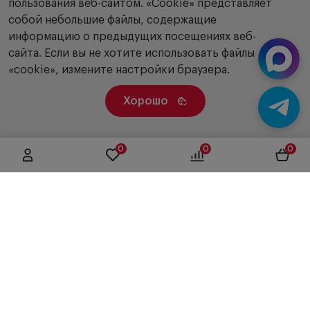
пользования веб-сайтом. «Сookie» представляет
собой небольшие файлы, содержащие
информацию о предыдущих посещениях веб-
сайта. Если вы не хотите использовать файлы
«cookie», измените настройки браузера.
Хорошо
0
0
0
г. Москва, ул. Вятская, дом 49, строение 4
+7 (495) 604-12-17