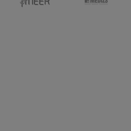
необходимо указывать нужный цвет. Если он не
будет указан, товар поставляется по умолчанию в
черном исполнении.
Комплектация:
Отоскоп HEINE Mini 3000 (голова) - 1 шт.
Рукоятка Mini 3000 батареечная - 1 шт.
Воронки ушные одноразовые ⌀2,5 мм - 5 шт.
Воронки ушные одноразовые ⌀4,0 мм - 5 шт.
Воронки ушные многоразовые ⌀2,4/ 3,0/ 4,0/ 5,0
мм - 4 шт.
Транспортировочный кейс - 1 шт.