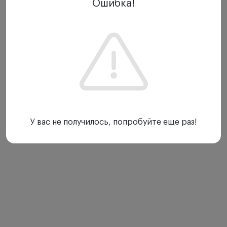
Ошибка!
небольшого ЛОР-прибора можно провести
обследование среднего уха, определить причины
возникновения проблем со слухом.
Дополнительно в отоскопический набор
включены ушные воронки различного размера,
которые впоследствии можно заказать отдельно.
Особенности:
Компактный карманный
Показать еще
У вас не получилось, попробуйте еще раз!
отоскоп,
соответствующий требованиям
современной медицины.
Предлагается
в двух цветовых решениях
–
черном и голубом.
Матовая черная внутренняя поверхность.
Для нейтрализации отсветов и бликов.
Улучшенная технология XHL-
освещения.
Уровень освещенности - более 100%
по сравнению с традиционными аналогами. Очень