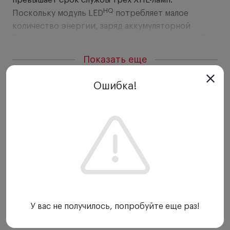
превышает срок службы трех XHL-ламп.
HQ
Поскольку модуль LED
потребляет малое
количество энергии, заряд аккумуляторной
батареи сохраняется дольше, также срок службы
источника питания заметно увеличивается.
Показать еще
Ошибка!
Особенности:
· Источник света Heine LED HQ практически не
требует замены.
· Не нуждается в дополнительном обслуживании,
надежен в работе.
· Пониженный расход заряда, увеличение
продолжительности работы аккумуляторных
У вас не получилось, попробуйте еще раз!
батарей.