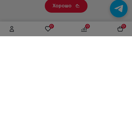
Хорошо
0
0
0
г. Москва, ул. Вятская, дом 49, строение 4
+7 (495) 604-12-17
order@panfundus.ru