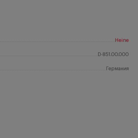
Heine
D-851.00.000
Германия
Отз