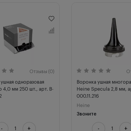
Отзывы (0)
О
 ушная одноразовая
Воронка ушная многора
 4,0 мм 250 шт., арт. B-
Heine Specula 2,8 мм, а
2
000.11.216
Heine
Звоните
-
+
-
+